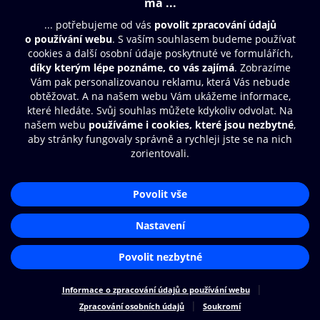
© O2 Czech Republic a.s.
Nákupní řád
Přístupnost
Zásady zpracování osobních údajů
Cookies
Nastavení cookies
Aplikace O2 Knihovna
Čti a poslouchej své e-knihy a
audioknihy rychleji a pohodlněji.
STÁHNOUT