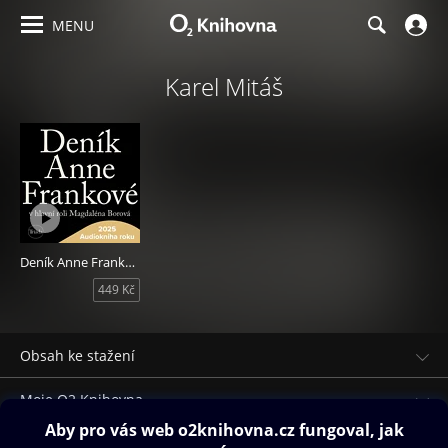
MENU
Karel Mitáš
Deník Anne Frankové
449 Kč
Obsah ke stažení
Moje O2 Knihovna
Další zábava