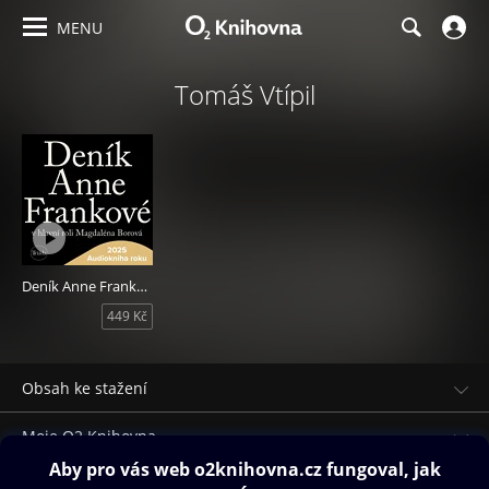
MENU
Tomáš Vtípil
Deník Anne Frankové
449 Kč
Obsah ke stažení
Moje O2 Knihovna
Další zábava