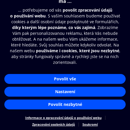
© O2 Czech Republic a.s.
Nákupní řád
Přístupnost
Zásady zpracování osobních údajů
Cookies
Nastavení cookies
Aplikace O2 Knihovna
Čti a poslouchej své e-knihy a
audioknihy rychleji a pohodlněji.
STÁHNOUT