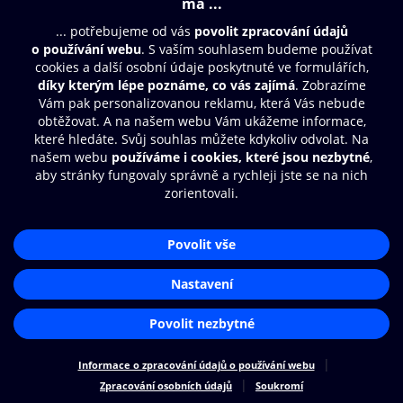
© O2 Czech Republic a.s.
Nákupní řád
Přístupnost
Zásady zpracování osobních údajů
Cookies
Nastavení cookies
Aplikace O2 Knihovna
Čti a poslouchej své e-knihy a
audioknihy rychleji a pohodlněji.
STÁHNOUT