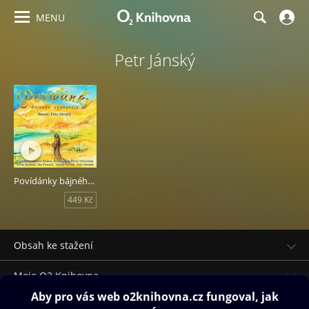
MENU
Petr Jánský
Povídánky bájného vypravěče
449 Kč
Obsah ke stažení
Moje O2 Knihovna
Další zábava