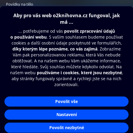
Povídky na tělo
290 Kč
Obsah ke stažení
Moje O2 Knihovna
Další zábava
© O2 Czech Republic a.s.
Nákupní řád
Přístupnost
Aplikace O2 Knihovna
Zásady zpracování osobních údajů
Čti a poslouchej své e-knihy a
Cookies
audioknihy rychleji a pohodlněji.
Nastavení cookies