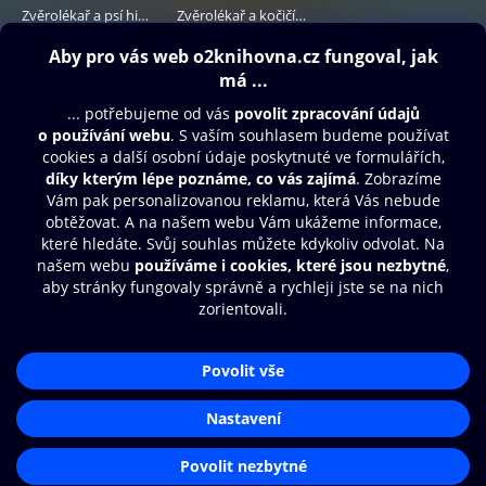
Zvěrolékař a psí historky
Zvěrolékař a kočičí historky
299 Kč
229 Kč
Obsah ke stažení
Moje O2 Knihovna
Další zábava
© O2 Czech Republic a.s.
Nákupní řád
Přístupnost
Aplikace O2 Knihovna
Zásady zpracování osobních údajů
Čti a poslouchej své e-knihy a
Cookies
audioknihy rychleji a pohodlněji.
Nastavení cookies