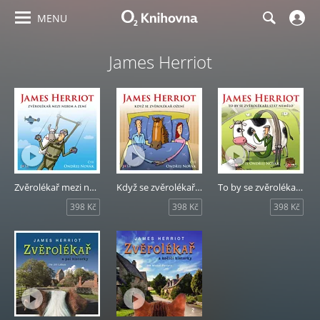
MENU
James Herriot
Zvěrolékař mezi nebem a zemí
Když se zvěrolékař ožení
To by se zvěrolékaři stát nemělo
398 Kč
398 Kč
398 Kč