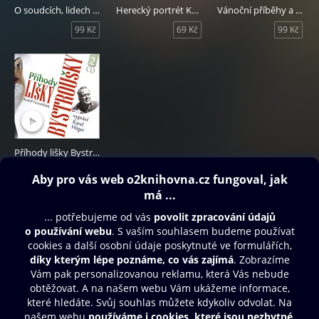
O soudcích, lidech souzených a odsouzených
Herecký portrét Karla Högra
Vánoční příběhy a povídky
99 Kč
69 Kč
99 Kč
Příhody lišky Bystroušky
229 Kč
Obsah ke stažení
Moje O2 Knihovna
Další zábava