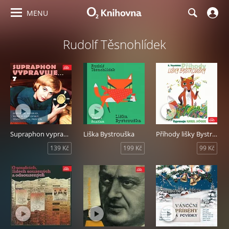
MENU
Rudolf Těsnohlídek
Supraphon vypravuje...7
Liška Bystrouška
Příhody lišky Bystroušky
139 Kč
199 Kč
99 Kč