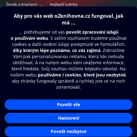
Šimek a Krampol - Povídky
Nejlepší scénky
99 Kč
99 Kč
Obsah ke stažení
Moje O2 Knihovna
Další zábava
© O2 Czech Republic a.s.
Nákupní řád
Přístupnost
Aplikace O2 Knihovna
Zásady zpracování osobních údajů
Čti a poslouchej své e-knihy a
Cookies
audioknihy rychleji a pohodlněji.
Nastavení cookies