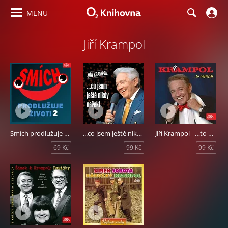
MENU
Jiří Krampol
Smích prodlužuje život! 2
...co jsem ještě nikdy neřekl
Jiří Krampol - …to nejlepší
69 Kč
99 Kč
99 Kč