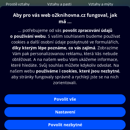
Prostě vztahy
Vztahy a pasti
Vztahy a mýty
349 Kč
349 Kč
299 Kč
Obsah ke stažení
Moje O2 Knihovna
Další zábava
© O2 Czech Republic a.s.
Nákupní řád
Přístupnost
Aplikace O2 Knihovna
Zásady zpracování osobních údajů
Čti a poslouchej své e-knihy a
Cookies
audioknihy rychleji a pohodlněji.
Nastavení cookies