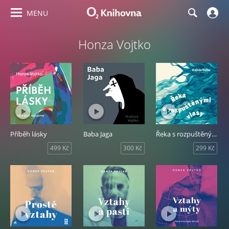
MENU
Honza Vojtko
Příběh lásky
Baba Jaga
Řeka s rozpuštěnými vlasy
499 Kč
300 Kč
299 Kč