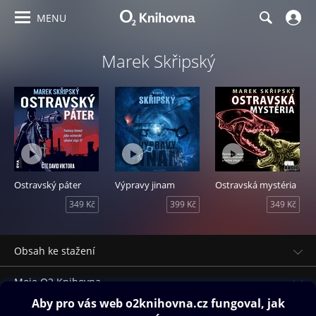
MENU
Marek Skřipský
Ostravský páter
Výpravy jinam
Ostravská mystéria
349 Kč
399 Kč
349 Kč
Obsah ke stažení
Moje O2 Knihovna
Další zábava