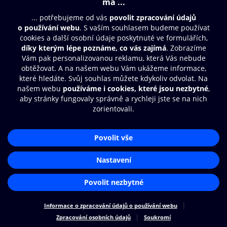
© O2 Czech Republic a.s.
Nákupní řád
Přístupnost
Zásady zpracování osobních údajů
Cookies
Nastavení cookies
Aplikace O2 Knihovna
Čti a poslouchej své e-knihy a
audioknihy rychleji a pohodlněji.
STÁHNOUT