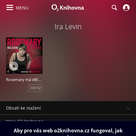
MENU
Ira Levin
Rosemary má děťátko
339 Kč
Obsah ke stažení
Moje O2 Knihovna
Další zábava