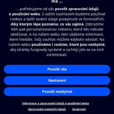
© O2 Czech Republic a.s.
Nákupní řád
Přístupnost
Zásady zpracování osobních údajů
Cookies
Nastavení cookies
Aplikace O2 Knihovna
Čti a poslouchej své e-knihy a
audioknihy rychleji a pohodlněji.
STÁHNOUT