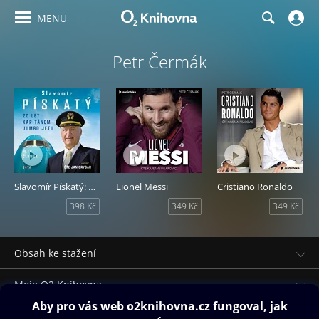
MENU
Petr Čermák
Slavomír Pískatý: 20 let kapitánem Jumbo Jetu
Lionel Messi
Cristiano Ronaldo
398 Kč
349 Kč
349 Kč
Obsah ke stažení
Moje O2 Knihovna
Další zábava