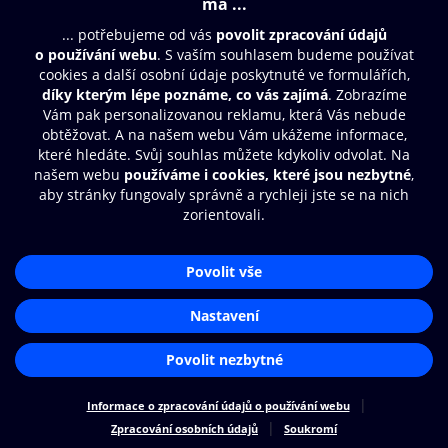
© O2 Czech Republic a.s.
Nákupní řád
Přístupnost
Zásady zpracování osobních údajů
Cookies
Nastavení cookies
Aplikace O2 Knihovna
Čti a poslouchej své e-knihy a
audioknihy rychleji a pohodlněji.
STÁHNOUT