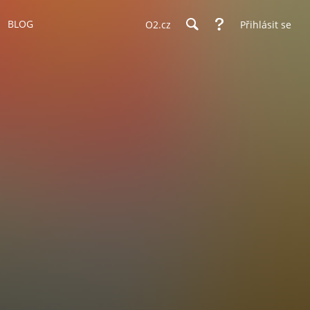
BLOG
O2.cz
Přihlásit se