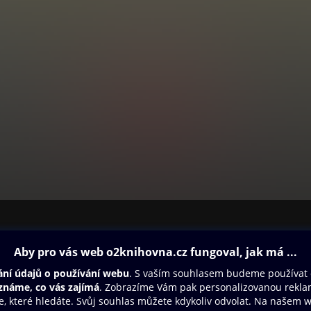
ovna
Další zábava
Oneplay
Oneplay Originály
Sport