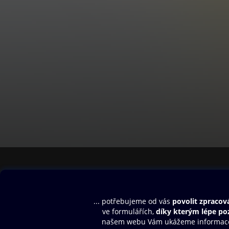
Obsah ke stažení
Moje O2 Knih
Uvítací melodie
Přihlásit se
Aplikace a hry
E-knihy
Dárkový poukaz
SMS/MMS Info
Audioknihy
Nápověda
Blog