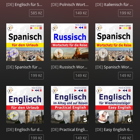
[DE]
Englisch für Senioren 1-5
[DE]
Polnisch Wortschatz für die Reise: 1000 wichtige Wörter und Wendungen
[DE]
Italienisch für den Urlaub
585 Kč
149 Kč
199 Kč
[DE]
Spanisch für den Urlaub
[DE]
Russisch Wortschatz für die Reise: 1000 Wichtige Wörter und Redewendungen im Alltag
[DE]
Spanisch Wortschatz für die Reise: 1000 Wichtige Wörter und Redewendungen im Alltag
199 Kč
149 Kč
149 Kč
[DE]
Englisch fur den Urlaub: On Holiday - Neue Edition
[DE]
Practical English 5: Im Urlaub
[DE]
Easy English 6: Auf Reisen
199 Kč
149 Kč
149 Kč