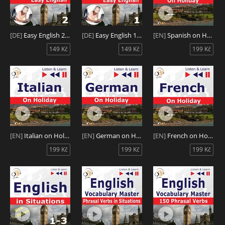
[DE]
Easy English 2: Unser Alltag
[DE]
Easy English 1: Menschen
[EN]
Spanish on Holiday: De vacaciones
149 Kč
149 Kč
199 Kč
[EN]
Italian on Holiday: In vacanza
[EN]
German on Holiday: Deutsch für die Ferien
[EN]
French on Holiday: Conversations de vacances
199 Kč
199 Kč
199 Kč