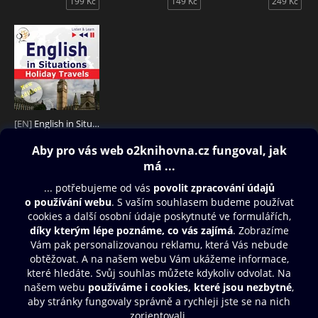
199 Kč
149 Kč
249 Kč
[EN]
English in Situations: Holiday Travels
149 Kč
Obsah ke stažení
Moje O2 Knihovna
Další zábava
© O2 Czech Republic a.s.