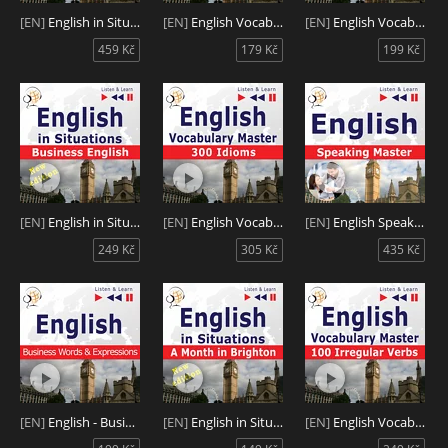
[EN]
English in Situations 1-3 new edition
[EN]
English Vocabulary Master: Phrasal Verbs in Situations
[EN]
English Vocabulary Master: 150 Phrasal Verbs
459 Kč
179 Kč
199 Kč
[EN]
English in Situations: Business English
[EN]
English Vocabulary Master: 300 Idioms
[EN]
English Speaking Master
249 Kč
305 Kč
435 Kč
[EN]
English - Business Words & Expressions B2, C1
[EN]
English in Situations: A Month in Brighton New Edition B1
[EN]
English Vocabulary Master: 100 Irregular Verbs