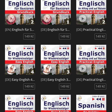
[EN]
Englisch für Senioren 2: Das tägliche Leben
[DE]
Englisch für Senioren 1: Mensch und Familie
[DE]
Practical English 2: Ausbildung und Arbeit
149 Kč
149 Kč
149 Kč
[DE]
Easy English 4: Freizeit
[DE]
Easy English 3: Schule und Arbeit
[DE]
Practical English 1: Alltagssituationen
149 Kč
149 Kč
149 Kč