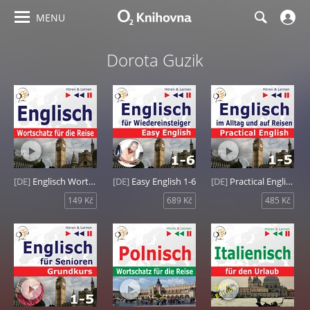
MENU
Dorota Guzik
[DE]
Englisch Wortschatz für die Reise: 1000 Wichtige Wörter und Redewendungen im Alltag
[DE]
Easy English 1-6
[DE]
Practical English 1-5
149 Kč
689 Kč
485 Kč