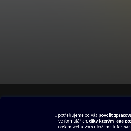
Obsah ke stažení
Moje O2 Knih
Uvítací melodie
Přihlásit se
Aplikace a hry
E-knihy
Dárkový poukaz
SMS/MMS Info
Audioknihy
Nápověda
Blog