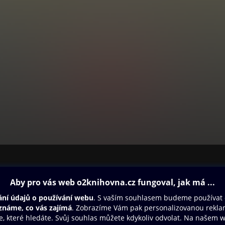
ovna
Další zábava
Oneplay
Oneplay Originály
Sport