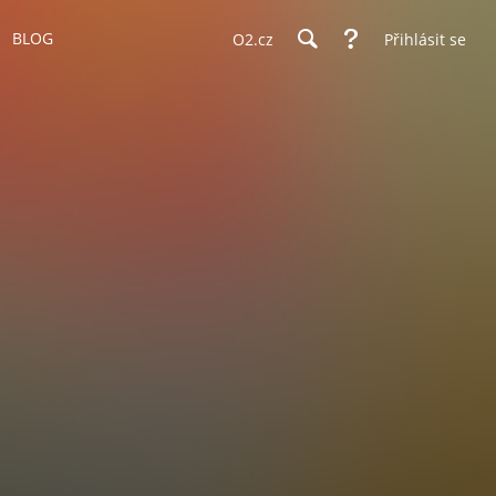
BLOG
O2.cz
Přihlásit se