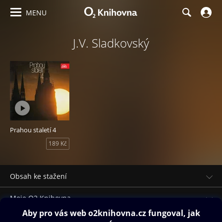
MENU
J.V. Sladkovský
Prahou staletí 4
189 Kč
Obsah ke stažení
Moje O2 Knihovna
Další zábava