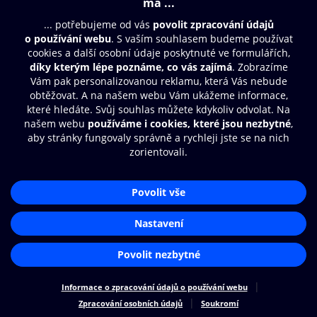
© O2 Czech Republic a.s.
Nákupní řád
Přístupnost
Zásady zpracování osobních údajů
Cookies
Nastavení cookies
Aplikace O2 Knihovna
Čti a poslouchej své e-knihy a
audioknihy rychleji a pohodlněji.
STÁHNOUT