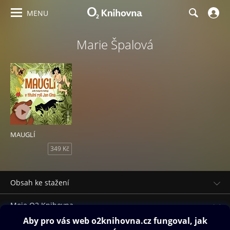
MENU
Marie Špalová
MAUGLÍ
349 Kč
Obsah ke stažení
Moje O2 Knihovna
Další zábava