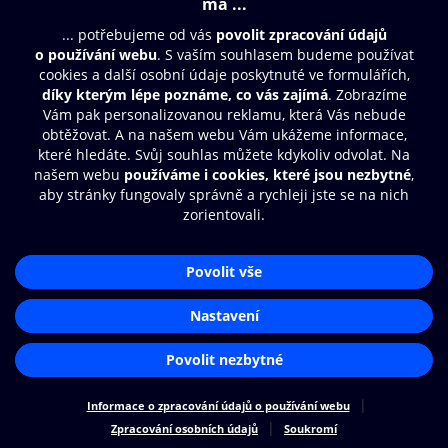
© O2 Czech Republic a.s.
Nákupní řád
Přístupnost
Zásady zpracování osobních údajů
Cookies
Nastavení cookies
Aplikace O2 Knihovna
Čti a poslouchej své e-knihy a
audioknihy rychleji a pohodlněji.
STÁHNOUT