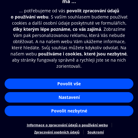
© O2 Czech Republic a.s.
Nákupní řád
Přístupnost
Zásady zpracování osobních údajů
Cookies
Nastavení cookies
Aplikace O2 Knihovna
Čti a poslouchej své e-knihy a
audioknihy rychleji a pohodlněji.
STÁHNOUT