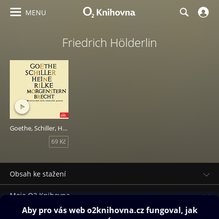
MENU
Friedrich Hölderlin
Goethe, Schiller, Heine, Rilke, Morgenstern, Brecht
69 Kč
Obsah ke stažení
Moje O2 Knihovna
Další zábava