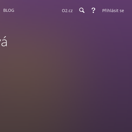
BLOG
O2.cz
Přihlásit se
vá