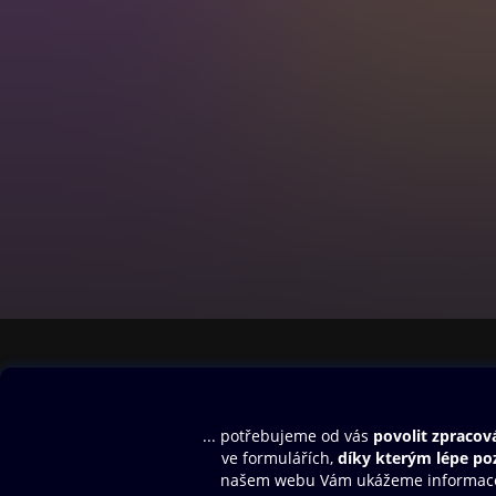
Obsah ke stažení
Moje O2 Knih
Uvítací melodie
Přihlásit se
Aplikace a hry
E-knihy
Dárkový poukaz
SMS/MMS Info
Audioknihy
Nápověda
Blog