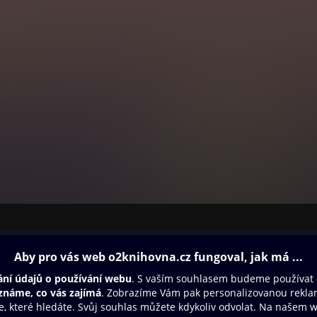
ovna
Další zábava
Oneplay
Oneplay Originály
Sport