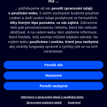
© O2 Czech Republic a.s.
Nákupní řád
Přístupnost
Zásady zpracování osobních údajů
Cookies
Nastavení cookies
Aplikace O2 Knihovna
Čti a poslouchej své e-knihy a
audioknihy rychleji a pohodlněji.
STÁHNOUT