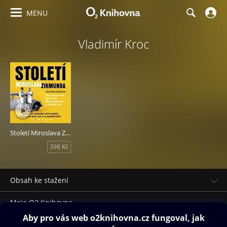
MENU
Vladimír Kroc
Století Miroslava Zikmunda
398 Kč
Obsah ke stažení
Moje O2 Knihovna
Další zábava