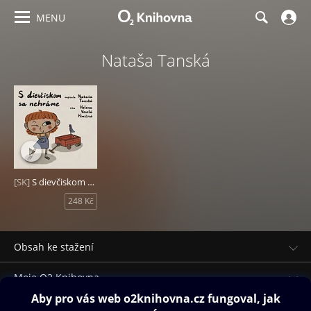
MENU
Nataša Tanská
[SK]
S dievčiskom sa nehráme
248 Kč
Obsah ke stažení
Moje O2 Knihovna
Další zábava