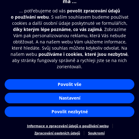
© O2 Czech Republic a.s.
Nákupní řád
Přístupnost
Zásady zpracování osobních údajů
Cookies
Nastavení cookies
Aplikace O2 Knihovna
Čti a poslouchej své e-knihy a
audioknihy rychleji a pohodlněji.
STÁHNOUT