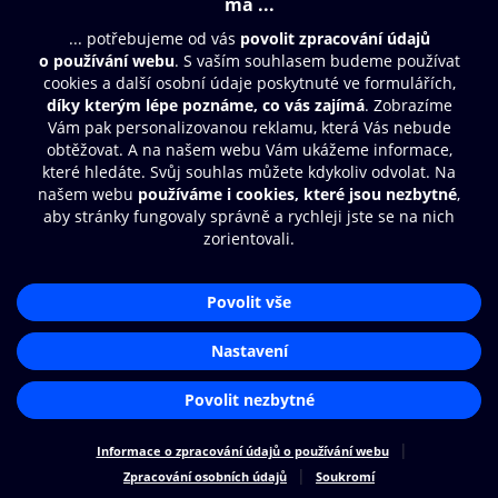
© O2 Czech Republic a.s.
Nákupní řád
Přístupnost
Zásady zpracování osobních údajů
Cookies
Nastavení cookies
Aplikace O2 Knihovna
Čti a poslouchej své e-knihy a
audioknihy rychleji a pohodlněji.
STÁHNOUT