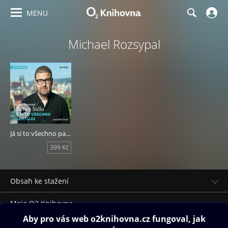
MENU
Michael Rozsypal
Já si to všechno pamatuju
399 Kč
Obsah ke stažení
Moje O2 Knihovna
Další zábava