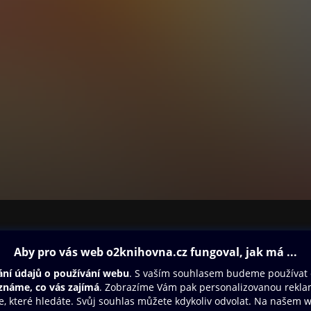
ovna
Další zábava
Oneplay
Oneplay Originály
Sport