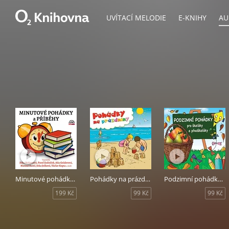
UVÍTACÍ MELODIE
E-KNIHY
AU
Minutové pohádky a příběhy
Pohádky na prázdniny
Podzimní pohádky pro školáky a předškoláky
199 Kč
99 Kč
99 Kč