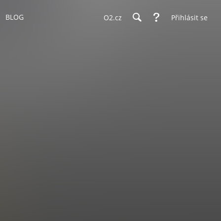
BLOG
O2.cz
Přihlásit se