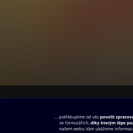
Obsah ke stažení
Moje O2 Knih
Uvítací melodie
Přihlásit se
Aplikace a hry
E-knihy
Dárkový poukaz
SMS/MMS Info
Audioknihy
Nápověda
Blog