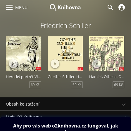
MENU
Friedrich Schiller
Herecký portrét Vladimíra Šmerala
Goethe, Schiller, Heine, Rilke, Morgenstern, Brecht
Hamlet, Othello, Orlík, Marie Stuartovna - výňatky z her
69 Kč
69 Kč
69 Kč
Obsah ke stažení
Moje O2 Knihovna
Další zábava