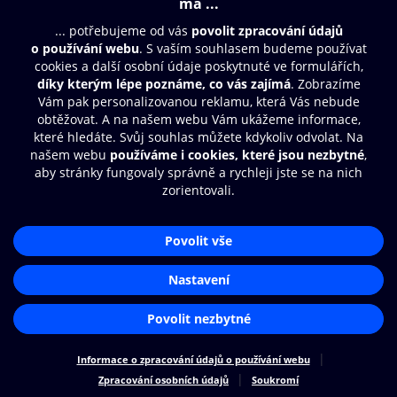
© O2 Czech Republic a.s.
Nákupní řád
Přístupnost
Zásady zpracování osobních údajů
Cookies
Nastavení cookies
Aplikace O2 Knihovna
Čti a poslouchej své e-knihy a
audioknihy rychleji a pohodlněji.
STÁHNOUT