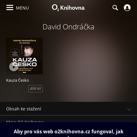
MENU
David Ondráčka
Kauza Česko
499 Kč
Obsah ke stažení
Moje O2 Knihovna
Další zábava