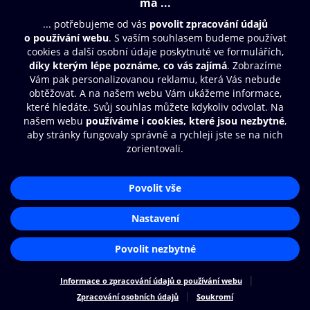
© O2 Czech Republic a.s.
Nákupní řád
Přístupnost
Zásady zpracování osobních údajů
Cookies
Nastavení cookies
Aplikace O2 Knihovna
Čti a poslouchej své e-knihy a
audioknihy rychleji a pohodlněji.
STÁHNOUT