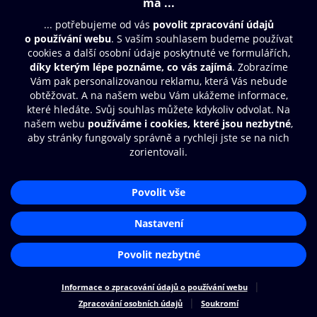
© O2 Czech Republic a.s.
Nákupní řád
Přístupnost
Zásady zpracování osobních údajů
Cookies
Nastavení cookies
Aplikace O2 Knihovna
Čti a poslouchej své e-knihy a
audioknihy rychleji a pohodlněji.
STÁHNOUT