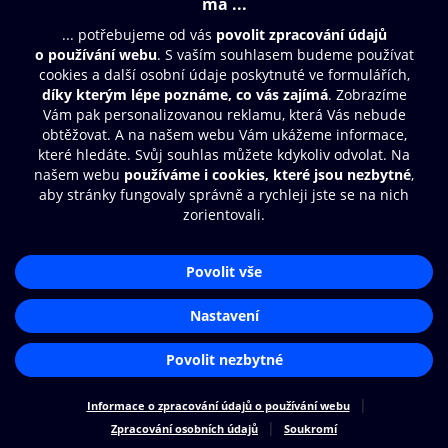
© O2 Czech Republic a.s.
Nákupní řád
Přístupnost
Zásady zpracování osobních údajů
Cookies
Nastavení cookies
Aplikace O2 Knihovna
Čti a poslouchej své e-knihy a
audioknihy rychleji a pohodlněji.
STÁHNOUT