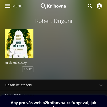
MENU
Robert Dugoni
Hrob mé sestry
379 Kč
Obsah ke stažení
Moje O2 Knihovna
Další zábava