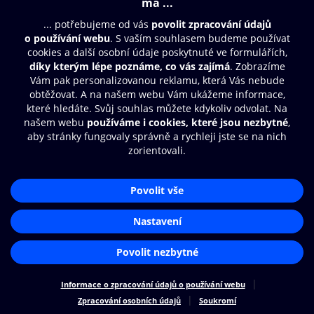
© O2 Czech Republic a.s.
Nákupní řád
Přístupnost
Zásady zpracování osobních údajů
Cookies
Nastavení cookies
Aplikace O2 Knihovna
Čti a poslouchej své e-knihy a
audioknihy rychleji a pohodlněji.
STÁHNOUT