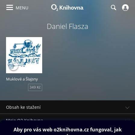
MENU
Daniel Flasza
Muklové a Šlajsny
349 Kč
Obsah ke stažení
Moje O2 Knihovna
Další zábava