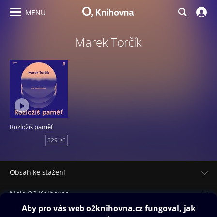
MENU
Marek Torčík
Rozložíš paměť
329 Kč
Obsah ke stažení
Moje O2 Knihovna
Další zábava