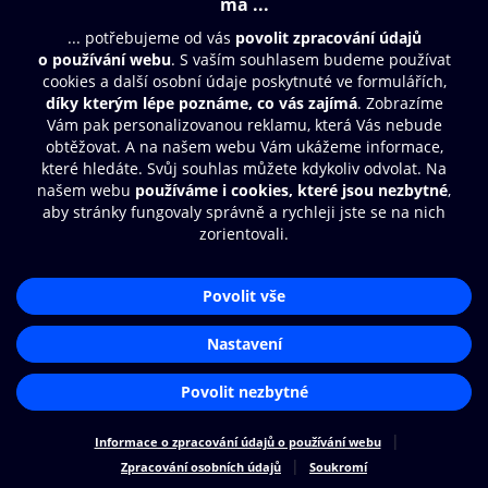
© O2 Czech Republic a.s.
Nákupní řád
Přístupnost
Zásady zpracování osobních údajů
Cookies
Nastavení cookies
Aplikace O2 Knihovna
Čti a poslouchej své e-knihy a
audioknihy rychleji a pohodlněji.
STÁHNOUT