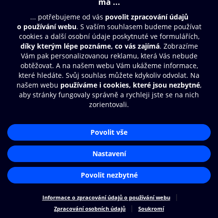
© O2 Czech Republic a.s.
Nákupní řád
Přístupnost
Zásady zpracování osobních údajů
Cookies
Nastavení cookies
Aplikace O2 Knihovna
Čti a poslouchej své e-knihy a
audioknihy rychleji a pohodlněji.
STÁHNOUT