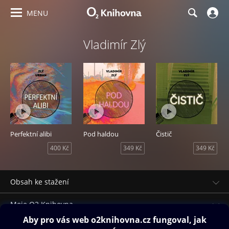
MENU
Vladimír Zlý
Perfektní alibi
Pod haldou
Čistič
400 Kč
349 Kč
349 Kč
Obsah ke stažení
Moje O2 Knihovna
Další zábava