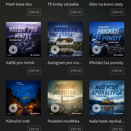
Píseň beze slov
Tři kroky od pekla
Dům na konci cesty
299 Kč
299 Kč
299 Kč
Valčík pro mrtvé
Autogram pro vraha
Přichází čas pomsty
299 Kč
299 Kč
299 Kč
Půlnoční vrah
Poslední modlitba
Naše heslo Apokalypsa
299 Kč
299 Kč
299 Kč