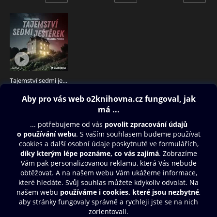
Tajemství sedmi ještěrek
299 Kč
Obsah ke stažení
Moje O2 Knihovna
Další zábava
© O2 Czech Republic a.s.