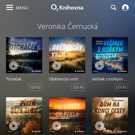
MENU
Veronika Černucká
Ticháček
Oběšencův vrch
Večírek s hořkým koncem
329 Kč
329 Kč
329 Kč