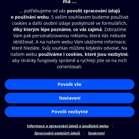
© O2 Czech Republic a.s.
Nákupní řád
Přístupnost
Zásady zpracování osobních údajů
Cookies
Nastavení cookies
Aplikace O2 Knihovna
Čti a poslouchej své e-knihy a
audioknihy rychleji a pohodlněji.
STÁHNOUT