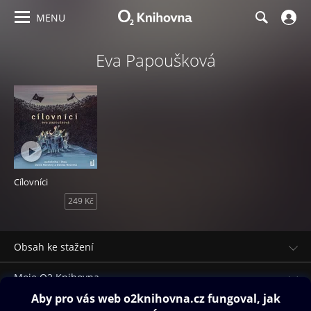
MENU
Eva Papoušková
Cílovníci
249 Kč
Obsah ke stažení
Moje O2 Knihovna
Další zábava