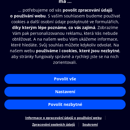
© O2 Czech Republic a.s.
Nákupní řád
Přístupnost
Zásady zpracování osobních údajů
Cookies
Nastavení cookies
Aplikace O2 Knihovna
Čti a poslouchej své e-knihy a
audioknihy rychleji a pohodlněji.
STÁHNOUT