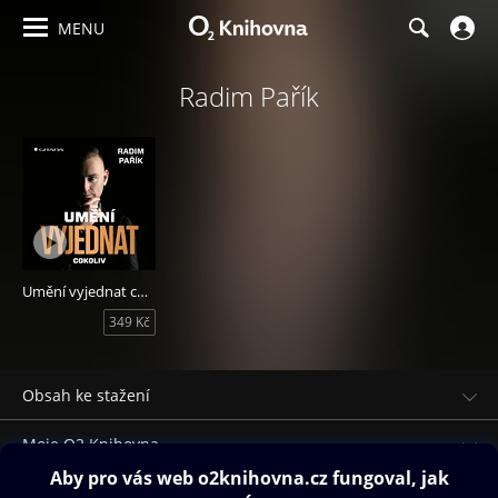
MENU
Radim Pařík
Umění vyjednat cokoliv
349 Kč
Obsah ke stažení
Moje O2 Knihovna
Další zábava