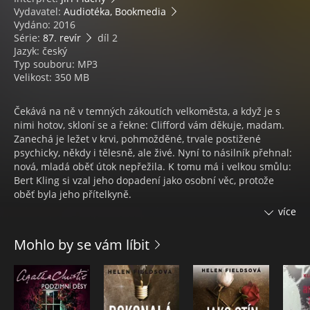
Vydavatel:
Audiotéka, Bookmedia
Vydáno: 2016
Série:
87. revír
díl 2
Jazyk: český
Typ souboru: MP3
Velikost: 350 MB
Čekává na ně v temných zákoutích velkoměsta, a když je s
nimi hotov, skloní se a řekne: Clifford vám děkuje, madam.
Zanechá je ležet v krvi, pohmožděné, trvale postižené
psychicky, někdy i tělesně, ale živé. Nyní to násilník přehnal:
nová, mladá oběť útok nepřežila. K tomu má i velkou smůlu:
Bert Kling si vzal jeho dopadení jako osobní věc, protože
oběť byla jeho přítelkyně.
více
Ed McBain (1926 – 2005)
Americký spisovatel a scénárista Evan Hunter, rodným
Mohlo by se vám líbit
jménem Salvatore Lombino přijal svoje nové jméno (nejen
jako pseudonym, ale i v životě) v roce 1952 na radu
vydavatele, že anglosasky znějící jméno „se bude prodávat“
lépe. Pod jménem Lombino publikoval do té doby, jenom
několik povídek. Svá díla však psal i pod řadou pseudonymů.