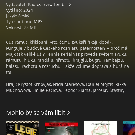
Vydavatel:
Radioservis, Témbr
Vydáno: 2024
Jazyk: český
Typ souboru: MP3
Velikost: 78 MB
Čus rámus, křiklouni! Víte, čemu zvukaři říkají klopák?
Funguje v budově Českého rozhlasu páternoster? A proč má
Majk tak veliké uši? Tenhle seriál vás provede světem zvuku,
rámusu, hluku, randálu, hřmotu, brajglu, bugru, rambajzu,
halasu, rachotu a rozruchu. Takže volume doprava a hurá na
to!
Hrají: Kryštof Krhovják, Frida Marešová, Daniel Mojžíš, Rikka
Muchowová, Emílie Páclová, Teodor Sláma, Jaroslav Šťastný
Mohlo by se vám líbit