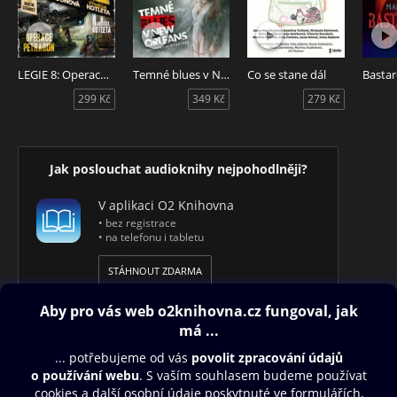
LEGIE 8: Operace Petragun
Temné blues v New Orleans
Co se stane dál
Basta
299 Kč
349 Kč
279 Kč
Jak poslouchat audioknihy nejpohodlněji?
V aplikaci O2 Knihovna
• bez registrace
• na telefonu i tabletu
STÁHNOUT ZDARMA
Obsah ke stažení