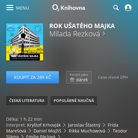
MENU
ROK UŠATÉHO MAJKA
Milada Rezková
Koupit jako
KOUPIT ZA 289 KČ
Cena včetně DPH
dárek
ČESKÁ LITERATURA
POPULÁRNĚ NAUČNÁ
Délka: 1 h 22 min
Interpret:
Kryštof Krhovják
Jaroslav Šťastný
Frida
Marešová
Daniel Mojžíš
Rikka Muchowová
Teodor
Sláma
Emílie Páclová