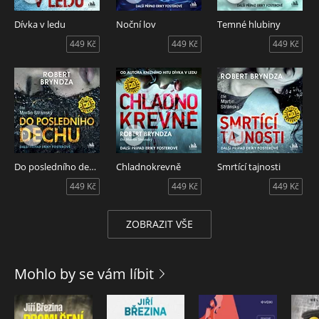
Audiokniha Chladnokrevně obsahuje pátý případ
Dívka v ledu
Noční lov
Temné hlubiny
inspektorky Eriky Fosterové. Autor Robert Bryndza, čte
449 Kč
449 Kč
449 Kč
Martin Stránský.
Do posledního dechu
Chladnokrevně
Smrtící tajnosti
449 Kč
449 Kč
449 Kč
ZOBRAZIT VŠE
Mohlo by se vám líbit