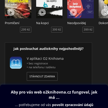
Promlčení
Na kopci
Neodpovídej
Dokona
299 Kč
399 Kč
399 Kč
Jak poslouchat audioknihy nejpohodlněji?
V aplikaci O2 Knihovna
• bez registrace
• na telefonu i tabletu
STÁHNOUT ZDARMA
Obsah ke stažení