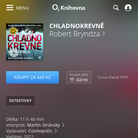
MENU
CHLADNOKREVNĚ
Robert Bryndza
Koupit jako
KOUPIT ZA 449 KČ
Cena včetně DPH
dárek
DETEKTIVKY
Délka: 11 h 40 min
Interpret:
Martin Stránský
Vydavatel:
Cosmopolis
Vydáno: 2022