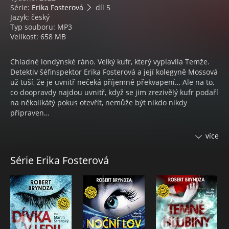
Série:
Erika Fosterová
díl 5
Jazyk: český
Typ souboru: MP3
Velikost: 658 MB
Chladné londýnské ráno. Velký kufr, který vyplavila Temže.
Detektiv šéfinspektor Erika Fosterová a její kolegyně Mossová
už tuší, že je uvnitř nečeká příjemné překvapení… Ale na to,
co doopravdy najdou uvnitř, když se jim zrezivělý kufr podaří
na několikátý pokus otevřít, nemůže být nikdo nikdy
připraven…
Byť to není poprvé, co detektiv šéfinspektor Erika Fosterová
více
čelí brutální vraždě, kufr s rozřezaným tělem mladého muže
vyplavený na břeh Temže ji šokuje. O dva týdny dříve bylo
Série Erika Fosterová
navíc nalezeno v podobném kufru tělo mladé ženy. Je to jen
náhoda, nebo se Erika a její tým budou muset znovu postavit
sériovému vrahovi? Co obě oběti spojuje? A co další případy,
které se sice staly v jiném okresu a za jiných okolností?
Mohou se i u nich najít nějaké styčné body s případem těl v
kufrech? Zločin si navíc, jak známo, nevybírá dovolenou a
Erika se zaplete do paralelního případu.