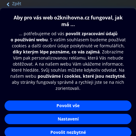
Zpět
Obsah ke stažení
Moje O2 Knihovna
Další zábava
© O2 Czech Republic a.s.
Nákupní řád
Přístupnost
Aplikace O2 Knihovna
Zásady zpracování osobních údajů
Čti a poslouchej své e-knihy a
Cookies
audioknihy rychleji a pohodlněji.
Nastavení cookies