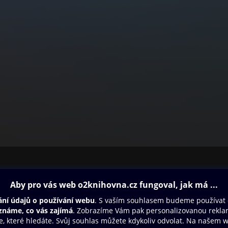
ovna
Další zábava
Oneplay
Oneplay Originály
Sport