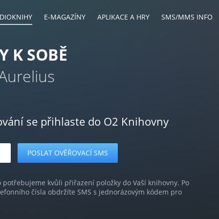
DIOKNIHY
E-MAGAZÍNY
APLIKACE A HRY
SMS/MMS INFO
Y K SOBĚ
Aurelius
ování se přihlaste do O2 Knihovny
o potřebujeme kvůli přiřazení položky do Vaší knihovny. Po
lefonního čísla obdržíte SMS s jednorázovým kódem pro