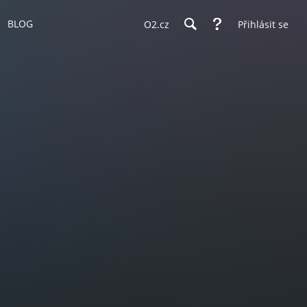
BLOG
O2.cz
Přihlásit se