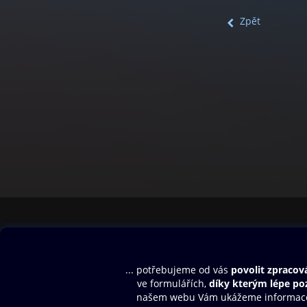
Zpět
Obsah ke stažení
Moje O2 Knih
Uvítací melodie
Přihlásit se
Aplikace a hry
E-knihy
Dárkový poukaz
SMS/MMS Info
Audioknihy
Nápověda
Blog