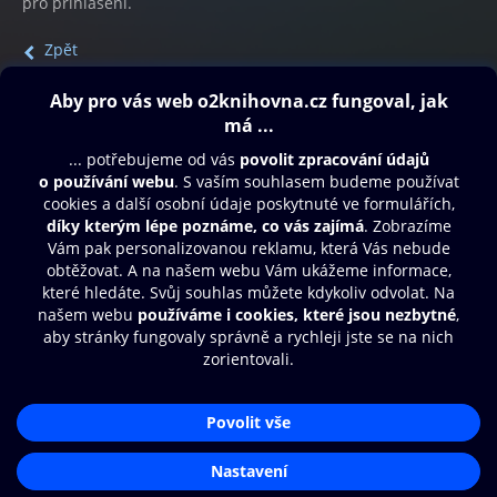
pro přihlášení.
Zpět
Obsah ke stažení
Moje O2 Knihovna
Další zábava
© O2 Czech Republic a.s.
Nákupní řád
Přístupnost
Aplikace O2 Knihovna
Zásady zpracování osobních údajů
Čti a poslouchej své e-knihy a
Cookies
audioknihy rychleji a pohodlněji.