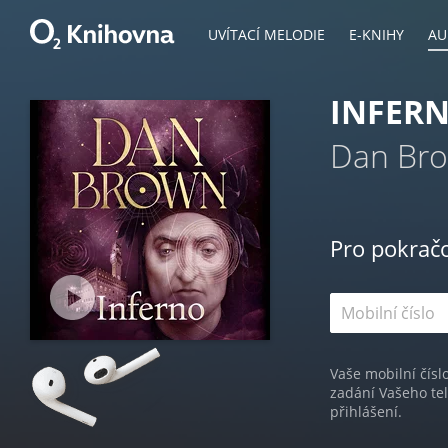
UVÍTACÍ MELODIE
E-KNIHY
AU
INFER
Dan Br
Pro pokrač
Vaše mobilní čísl
zadání Vašeho te
přihlášení.