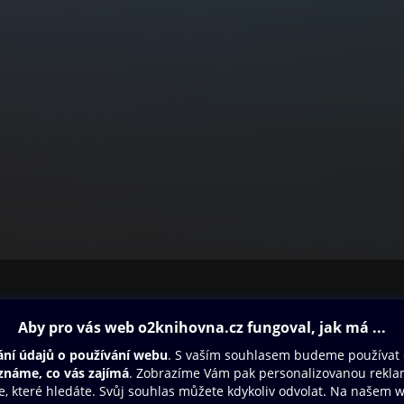
ovna
Další zábava
Oneplay
Oneplay Originály
Sport