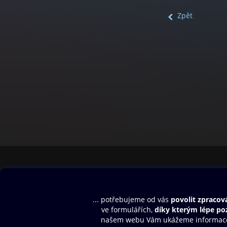
Zpět
Obsah ke stažení
Moje O2 Knih
Uvítací melodie
Přihlásit se
Aplikace a hry
E-knihy
Dárkový poukaz
SMS/MMS Info
Audioknihy
Nápověda
Blog