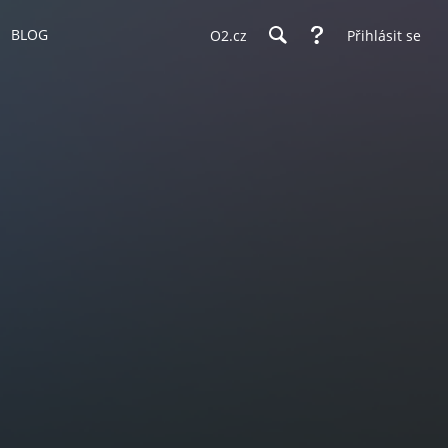
BLOG
O2.cz
Přihlásit se