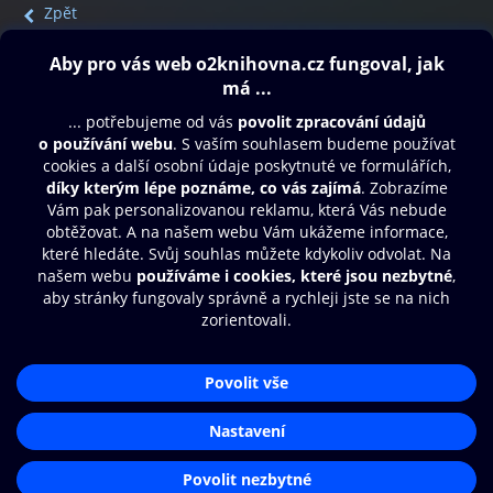
Zpět
Obsah ke stažení
Moje O2 Knihovna
Další zábava
© O2 Czech Republic a.s.
Nákupní řád
Přístupnost
Aplikace O2 Knihovna
Zásady zpracování osobních údajů
Čti a poslouchej své e-knihy a
Cookies
audioknihy rychleji a pohodlněji.
Nastavení cookies