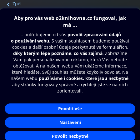
Zpět
Obsah ke stažení
Moje O2 Knihovna
Další zábava
© O2 Czech Republic a.s.
Nákupní řád
Přístupnost
Aplikace O2 Knihovna
Zásady zpracování osobních údajů
Čti a poslouchej své e-knihy a
Cookies
audioknihy rychleji a pohodlněji.
Nastavení cookies