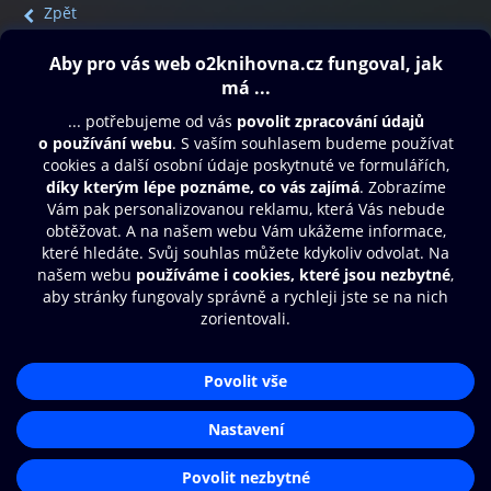
Zpět
Obsah ke stažení
Moje O2 Knihovna
Další zábava
© O2 Czech Republic a.s.
Nákupní řád
Přístupnost
Aplikace O2 Knihovna
Zásady zpracování osobních údajů
Čti a poslouchej své e-knihy a
Cookies
audioknihy rychleji a pohodlněji.
Nastavení cookies