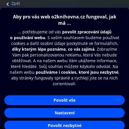
Zpět
Obsah ke stažení
Moje O2 Knihovna
Další zábava
© O2 Czech Republic a.s.
Nákupní řád
Přístupnost
Aplikace O2 Knihovna
Zásady zpracování osobních údajů
Čti a poslouchej své e-knihy a
Cookies
audioknihy rychleji a pohodlněji.
Nastavení cookies