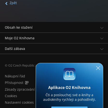
Zpět
Obsah ke stažení
Moje O2 Knihovna
Další zábava
© O2 Czech Republic a.s.
Nákupní řád
Přístupnost
Aplikace O2 Knihovna
Zásady zpracování osobních údajů
Čti a poslouchej své e-knihy a
Cookies
audioknihy rychleji a pohodlněji.
Nastavení cookies