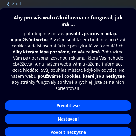
Zpět
Obsah ke stažení
Moje O2 Knihovna
Další zábava
© O2 Czech Republic a.s.
Nákupní řád
Přístupnost
Aplikace O2 Knihovna
Zásady zpracování osobních údajů
Čti a poslouchej své e-knihy a
Cookies
audioknihy rychleji a pohodlněji.
Nastavení cookies