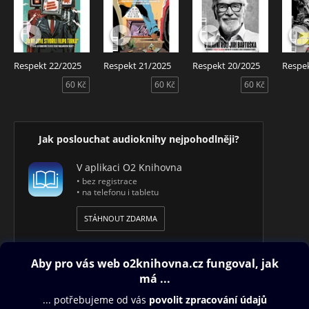
Návod k aktivaci přístupu najdete zde
http://audioteka.cz/respekt.
Respekt 5/2021 – Audiotéka ve spolupráci s českým
týdeníkem Respekt představuje Respekt v audioverzi. Čte
Respekt 22/2025
Respekt 21/2025
Respekt 20/2025
Respe
Veronika Bajerová.
60 Kč
60 Kč
60 Kč
Jak poslouchat audioknihy nejpohodlněji?
V aplikaci O2 Knihovna
• bez registrace
• na telefonu i tabletu
STÁHNOUT ZDARMA
Obsah ke stažení