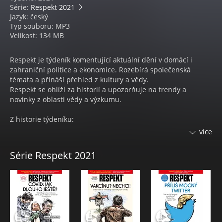
Série:
Respekt 2021
Jazyk: český
Typ souboru: MP3
Velikost: 134 MB
Respekt je týdeník komentující aktuální dění v domácí i
zahraniční politice a ekonomice. Rozebírá společenská
témata a přináší přehled z kultury a vědy.
Respekt se ohlíží za historií a upozorňuje na trendy a
novinky z oblasti vědy a výzkumu.
Z historie týdeníku:
Od roku 2007, kdy Respekt prošel kompletní proměnou z
více
novin na barevný týdeník časopisového formátu, byl čtyřikrát
za sebou vyhlášen Unií vydavatelů jako Časopis roku, letos
Série Respekt 2021
zvítězil v kategorii Obálka roku. Získal i prestižní novinářská
ocenění: Cenu Ferdinanda Peroutky, Cenu Karla Havlíčka
Borovského a cenu Toma Stopparda.
Na stránky Respektu přispívá řada významných osobností z
různých oblastí lidské činnosti.