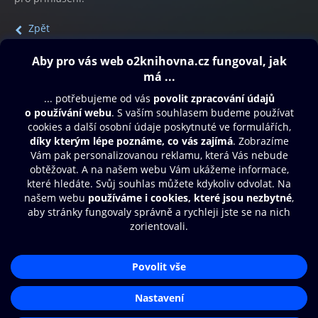
Zpět
Obsah ke stažení
Moje O2 Knihovna
Další zábava
© O2 Czech Republic a.s.
Nákupní řád
Přístupnost
Aplikace O2 Knihovna
Zásady zpracování osobních údajů
Čti a poslouchej své e-knihy a
Cookies
audioknihy rychleji a pohodlněji.