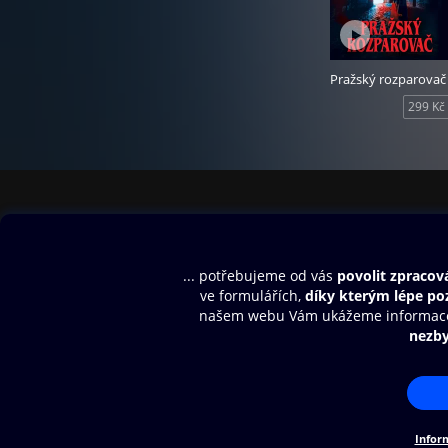
Pražský rozparovač
299 Kč
Obsah ke stažení
Moje O2 Knih
Uvítací melodie
Přihlásit se
Aplikace a hry
E-knihy
Dárkový poukaz
SMS/MMS Info
Audioknihy
Nápověda
Blog
E-magazíny
Napište nám
Nákupní řád
© O2 Czech Republic a.s.