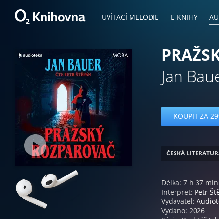
UVÍTACÍ MELODIE
E-KNIHY
AU
PRAŽS
Jan Bau
KOUPIT ZA 29
ČESKÁ LITERATUR
Délka: 7 h 37 min
Interpret:
Petr Št
Vydavatel:
Audio
Vydáno: 2026