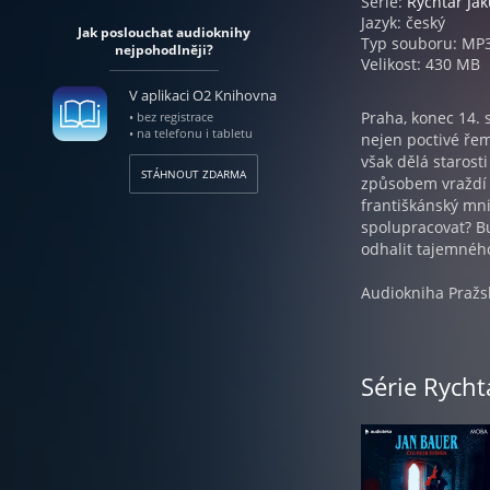
Série:
Rychtář Jak
Jazyk: český
Jak poslouchat audioknihy
Typ souboru: MP
nejpohodlněji?
Velikost: 430 MB
V aplikaci O2 Knihovna
Praha, konec 14. 
• bez registrace
• na telefonu i tabletu
nejen poctivé řem
však dělá starost
STÁHNOUT ZDARMA
způsobem vraždí
františkánský mni
spolupracovat? Bu
odhalit tajemného
Audiokniha Pražsk
Série Rycht