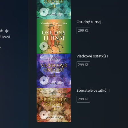
Osudný turnaj
ahuje
299 Kč
tivovi
m
ý
c
Vládcové ostatků I
299 Kč
.
Sběratelé ostatků II
299 Kč