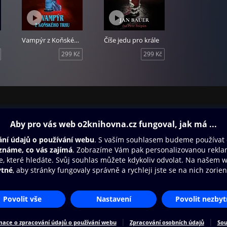
Vampýr z Koňského trhu
Číše jedu pro krále
299 Kč
299 Kč
ovna
Další zábava
Oneplay
Oneplay Originály
Sport
Přístupnost
Zásady zpracování osobních údajů
Cookies
Na