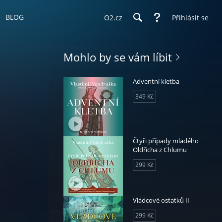
BLOG
O2.cz
Přihlásit se
Mohlo by se vám líbit
Adventní kletba
349 Kč
Čtyři případy mladého
Oldřicha z Chlumu
299 Kč
Vládcové ostatků II
299 Kč