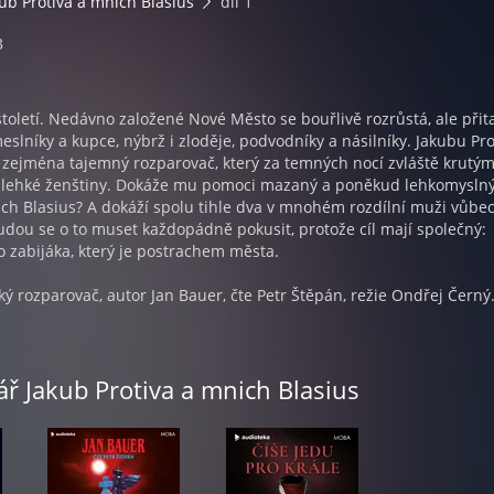
ub Protiva a mnich Blasius
díl 1
3
století. Nedávno založené Nové Město se bouřlivě rozrůstá, ale přit
eslníky a kupce, nýbrž i zloděje, podvodníky a násilníky. Jakubu Pro
i zejména tajemný rozparovač, který za temných nocí zvláště krutý
 lehké ženštiny. Dokáže mu pomoci mazaný a poněkud lehkomysln
ch Blasius? A dokáží spolu tihle dva v mnohém rozdílní muži vůbe
dou se o to muset každopádně pokusit, protože cíl mají společný:
 zabijáka, který je postrachem města.
ý rozparovač, autor Jan Bauer, čte Petr Štěpán, režie Ondřej Černý
ář Jakub Protiva a mnich Blasius