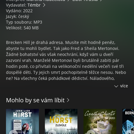
Vydavatel:
Témbr
Vydáno: 2022
Jazyk: český
Typ souboru: MP3
Velikost: 540 MB
Brecken Hill je drahá adresa. Musíte mít hodně peněz,
abyste tu mohli bydlet. Tak jako Fred a Sheila Mertonovi.
Žádné bohatství vás však neochrání, když vám u dveří
zazvoní vrah. Manželé Mertonovi byli brutálně zabiti pár
hodin poté, co přivítali na velikonoční nedělní večeři své tři
dospělé děti. Ty jejich smrt pochopitelně těžce nesou. Nebo
ne? Na všechny čeká pohádkové dědictví. Náladového,
nevypočitatelného otce nesnášeli a netečná matka se jich
více
nikdy nezastala. Na jednoho z nich to bylo možná už příliš.
Ale na koho?
Mohlo by se vám líbit
Audiokniha Nepříliš šťastná rodina –⁠ psychothriller Shari
Lapeny čtou Martina Hudečková a Libor Hruška.