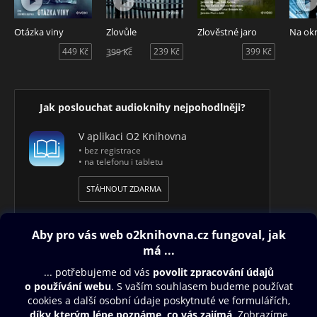
Otázka viny
Zlovůle
Zlověstné jaro
Na okr
449 Kč
239 Kč
399 Kč
399 Kč
Jak poslouchat audioknihy nejpohodlněji?
V aplikaci O2 Knihovna
• bez registrace
• na telefonu i tabletu
STÁHNOUT ZDARMA
Obsah ke stažení
Moje O2 Knihovna