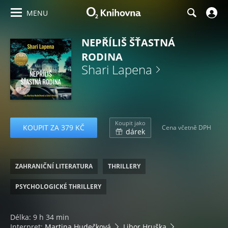
MENU
NEPŘÍLIŠ ŠŤASTNÁ
RODINA
Shari Lapena
Koupit jako
KOUPIT ZA 379 KČ
Cena včetně DPH
dárek
ZAHRANIČNÍ LITERATURA
THRILLERY
PSYCHOLOGICKÉ THRILLERY
Délka: 9 h 34 min
Interpret:
Martina Hudečková
Libor Hruška