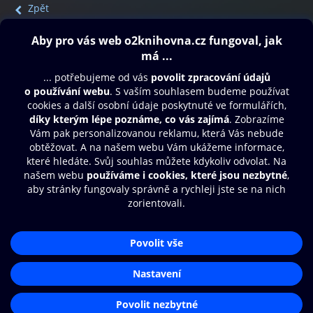
Zpět
Obsah ke stažení
Moje O2 Knihovna
Další zábava
© O2 Czech Republic a.s.
Nákupní řád
Přístupnost
Aplikace O2 Knihovna
Zásady zpracování osobních údajů
Čti a poslouchej své e-knihy a
Cookies
audioknihy rychleji a pohodlněji.
Nastavení cookies